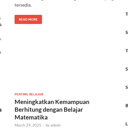
tersedia.
i
T
a
READ MORE
k
S
.
T
n
S
S
PENTING BELAJAR
Meningkatkan Kemampuan
B
a
Berhitung dengan Belajar
Matematika
L
March 29, 2025
-
by
admin