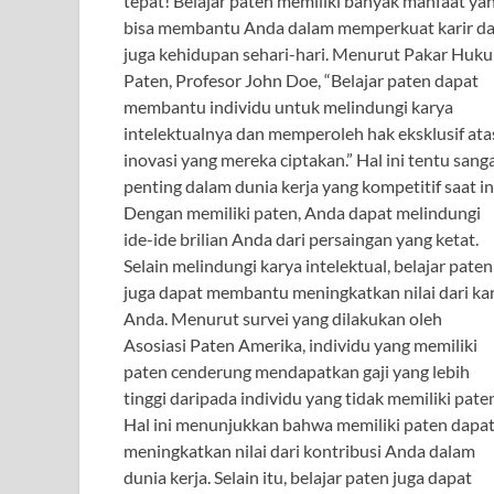
tepat! Belajar paten memiliki banyak manfaat ya
bisa membantu Anda dalam memperkuat karir d
juga kehidupan sehari-hari. Menurut Pakar Huk
Paten, Profesor John Doe, “Belajar paten dapat
membantu individu untuk melindungi karya
intelektualnya dan memperoleh hak eksklusif ata
inovasi yang mereka ciptakan.” Hal ini tentu sang
penting dalam dunia kerja yang kompetitif saat in
Dengan memiliki paten, Anda dapat melindungi
ide-ide brilian Anda dari persaingan yang ketat.
Selain melindungi karya intelektual, belajar paten
juga dapat membantu meningkatkan nilai dari kar
Anda. Menurut survei yang dilakukan oleh
Asosiasi Paten Amerika, individu yang memiliki
paten cenderung mendapatkan gaji yang lebih
tinggi daripada individu yang tidak memiliki pate
Hal ini menunjukkan bahwa memiliki paten dapa
meningkatkan nilai dari kontribusi Anda dalam
dunia kerja. Selain itu, belajar paten juga dapat