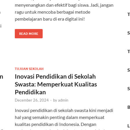
menyenangkan dan efektif bagi siswa. Jadi, jangan
h
ragu untuk mencoba berbagai metode
T
pembelajaran baru di era digital ini!
i
S
READ MORE
T
TUJUAN SEKOLAH
S
an
Inovasi Pendidikan di Sekolah
Swasta: Memperkuat Kualitas
S
Pendidikan
December 26, 2024
-
by
admin
B
Inovasi pendidikan di sekolah swasta kini menjadi
hal yang semakin penting dalam memperkuat
kualitas pendidikan di Indonesia. Dengan
L