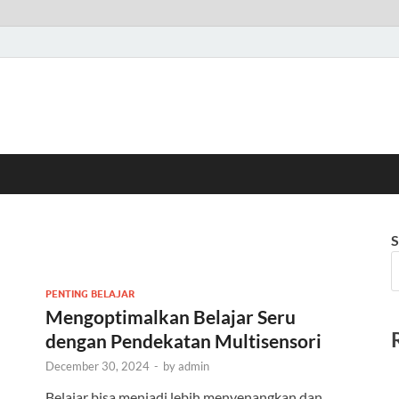
S
PENTING BELAJAR
Mengoptimalkan Belajar Seru
dengan Pendekatan Multisensori
December 30, 2024
-
by
admin
Belajar bisa menjadi lebih menyenangkan dan