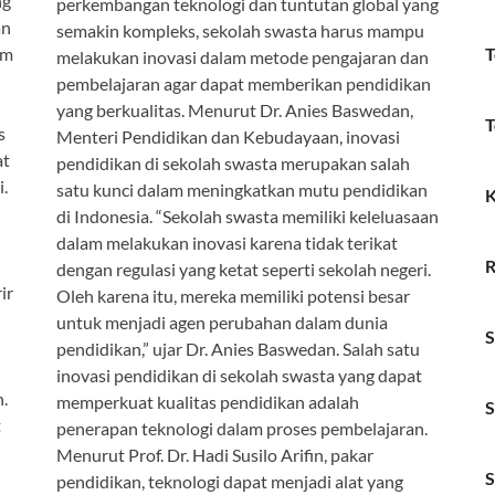
ng
perkembangan teknologi dan tuntutan global yang
an
semakin kompleks, sekolah swasta harus mampu
um
T
melakukan inovasi dalam metode pengajaran dan
pembelajaran agar dapat memberikan pendidikan
yang berkualitas. Menurut Dr. Anies Baswedan,
T
s
Menteri Pendidikan dan Kebudayaan, inovasi
at
pendidikan di sekolah swasta merupakan salah
i.
satu kunci dalam meningkatkan mutu pendidikan
K
di Indonesia. “Sekolah swasta memiliki keleluasaan
dalam melakukan inovasi karena tidak terikat
R
dengan regulasi yang ketat seperti sekolah negeri.
ir
Oleh karena itu, mereka memiliki potensi besar
untuk menjadi agen perubahan dalam dunia
S
pendidikan,” ujar Dr. Anies Baswedan. Salah satu
inovasi pendidikan di sekolah swasta yang dapat
n.
memperkuat kualitas pendidikan adalah
S
t
penerapan teknologi dalam proses pembelajaran.
Menurut Prof. Dr. Hadi Susilo Arifin, pakar
S
pendidikan, teknologi dapat menjadi alat yang