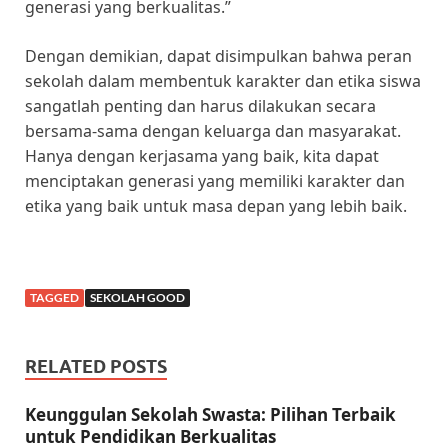
generasi yang berkualitas.”
Dengan demikian, dapat disimpulkan bahwa peran
sekolah dalam membentuk karakter dan etika siswa
sangatlah penting dan harus dilakukan secara
bersama-sama dengan keluarga dan masyarakat.
Hanya dengan kerjasama yang baik, kita dapat
menciptakan generasi yang memiliki karakter dan
etika yang baik untuk masa depan yang lebih baik.
TAGGED
SEKOLAH GOOD
RELATED POSTS
Keunggulan Sekolah Swasta: Pilihan Terbaik
untuk Pendidikan Berkualitas