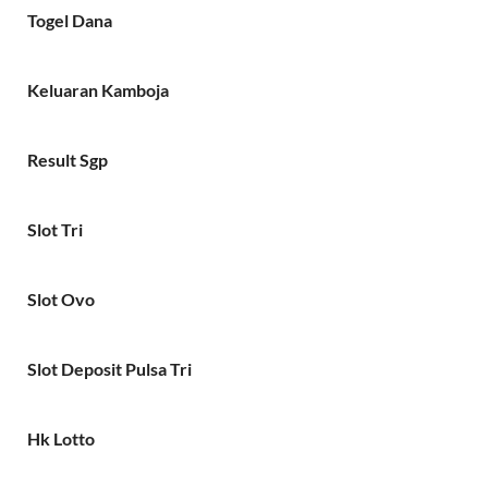
Togel Dana
Keluaran Kamboja
Result Sgp
Slot Tri
Slot Ovo
Slot Deposit Pulsa Tri
Hk Lotto