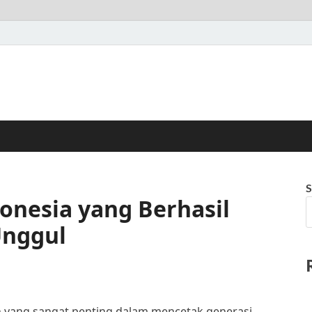
S
donesia yang Berhasil
Unggul
an yang sangat penting dalam mencetak generasi