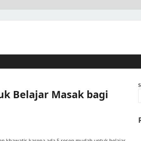
S
uk Belajar Masak bagi
n khawatir, karena ada 5 resep mudah untuk belajar