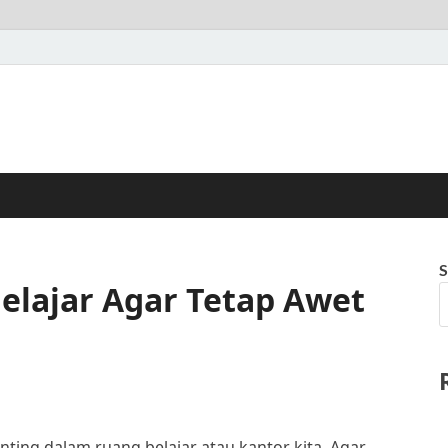
S
elajar Agar Tetap Awet
nting dalam ruang belajar atau kantor kita. Agar