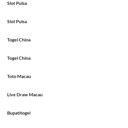
Slot Pulsa
Slot Pulsa
Togel China
Togel China
Toto Macau
Live Draw Macau
Bupatitogel