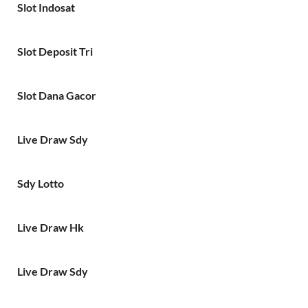
Slot Indosat
Slot Deposit Tri
Slot Dana Gacor
Live Draw Sdy
Sdy Lotto
Live Draw Hk
Live Draw Sdy