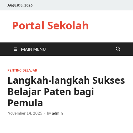
August 8, 2026
Portal Sekolah
MAIN MENU
PENTING BELAJAR
Langkah-langkah Sukses
Belajar Paten bagi
Pemula
November 14, 2025
-
by
admin