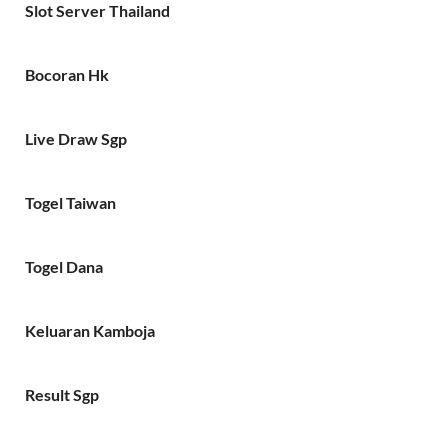
Slot Server Thailand
Bocoran Hk
Live Draw Sgp
Togel Taiwan
Togel Dana
Keluaran Kamboja
Result Sgp