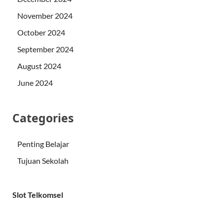
November 2024
October 2024
September 2024
August 2024
June 2024
Categories
Penting Belajar
Tujuan Sekolah
Slot Telkomsel