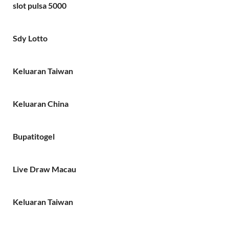
slot pulsa 5000
Sdy Lotto
Keluaran Taiwan
Keluaran China
Bupatitogel
Live Draw Macau
Keluaran Taiwan