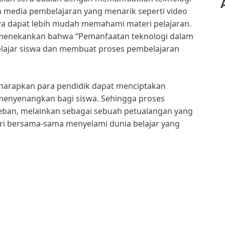
media pembelajaran yang menarik seperti video
wa dapat lebih mudah memahami materi pelajaran.
, menekankan bahwa “Pemanfaatan teknologi dalam
lajar siswa dan membuat proses pembelajaran
harapkan para pendidik dapat menciptakan
 menyenangkan bagi siswa. Sehingga proses
beban, melainkan sebagai sebuah petualangan yang
ari bersama-sama menyelami dunia belajar yang