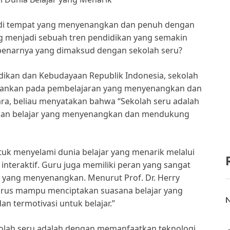
jar di tempat yang menyenangkan dan penuh dengan
 menjadi sebuah tren pendidikan yang semakin
ebenarnya yang dimaksud dengan sekolah seru?
dikan dan Kebudayaan Republik Indonesia, sekolah
kankan pada pembelajaran yang menyenangkan dan
ra, beliau menyatakan bahwa “Sekolah seru adalah
gan belajar yang menyenangkan dan mendukung
tuk menyelami dunia belajar yang menarik melalui
interaktif. Guru juga memiliki peran yang sangat
 yang menyenangkan. Menurut Prof. Dr. Herry
arus mampu menciptakan suasana belajar yang
N
n termotivasi untuk belajar.”
kolah seru adalah dengan memanfaatkan teknologi