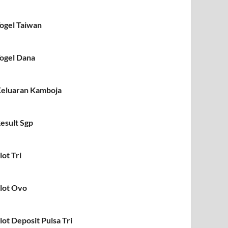
ogel Taiwan
ogel Dana
eluaran Kamboja
esult Sgp
lot Tri
lot Ovo
lot Deposit Pulsa Tri