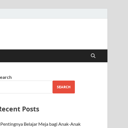
earch
SEARCH
Recent Posts
Pentingnya Belajar Meja bagi Anak-Anak