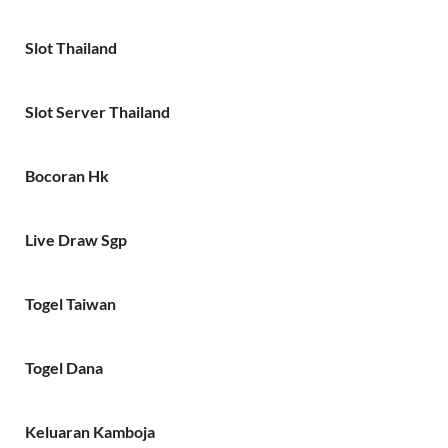
Slot Thailand
Slot Server Thailand
Bocoran Hk
Live Draw Sgp
Togel Taiwan
Togel Dana
Keluaran Kamboja