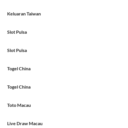
Keluaran Taiwan
Slot Pulsa
Slot Pulsa
Togel China
Togel China
Toto Macau
Live Draw Macau