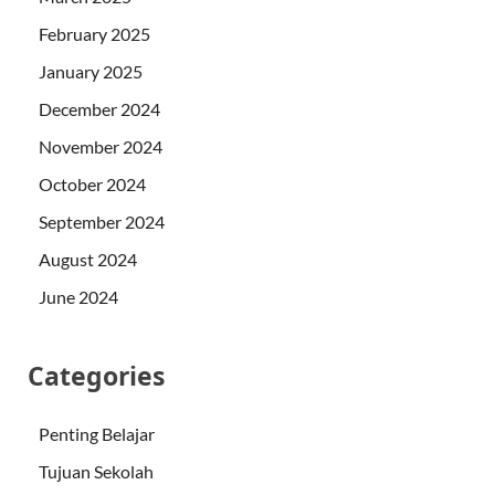
February 2025
January 2025
December 2024
November 2024
October 2024
September 2024
August 2024
June 2024
Categories
Penting Belajar
Tujuan Sekolah