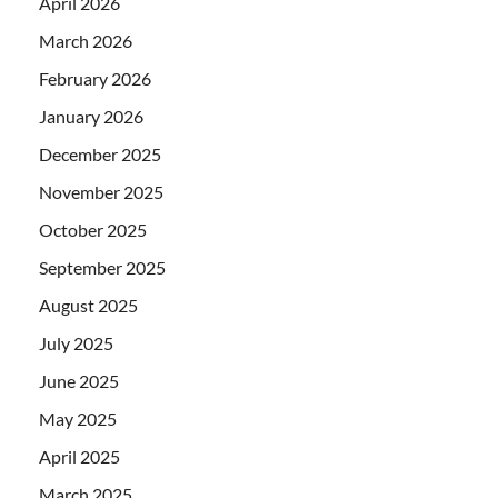
April 2026
March 2026
February 2026
January 2026
December 2025
November 2025
October 2025
September 2025
August 2025
July 2025
June 2025
May 2025
April 2025
March 2025