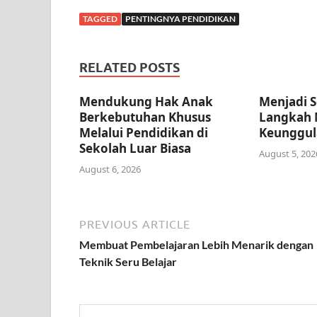
TAGGED
PENTINGNYA PENDIDIKAN
RELATED POSTS
Mendukung Hak Anak
Menjadi S
Berkebutuhan Khusus
Langkah 
Melalui Pendidikan di
Keunggul
Sekolah Luar Biasa
August 5, 202
August 6, 2026
PREVIOUS ARTICLE
Membuat Pembelajaran Lebih Menarik dengan
Teknik Seru Belajar