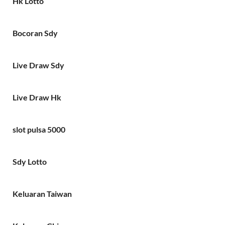
Hk Lotto
Bocoran Sdy
Live Draw Sdy
Live Draw Hk
slot pulsa 5000
Sdy Lotto
Keluaran Taiwan