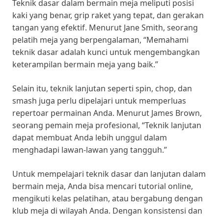
Teknik dasar dalam bermain meja meliputi posisi
kaki yang benar, grip raket yang tepat, dan gerakan
tangan yang efektif. Menurut Jane Smith, seorang
pelatih meja yang berpengalaman, “Memahami
teknik dasar adalah kunci untuk mengembangkan
keterampilan bermain meja yang baik.”
Selain itu, teknik lanjutan seperti spin, chop, dan
smash juga perlu dipelajari untuk memperluas
repertoar permainan Anda. Menurut James Brown,
seorang pemain meja profesional, “Teknik lanjutan
dapat membuat Anda lebih unggul dalam
menghadapi lawan-lawan yang tangguh.”
Untuk mempelajari teknik dasar dan lanjutan dalam
bermain meja, Anda bisa mencari tutorial online,
mengikuti kelas pelatihan, atau bergabung dengan
klub meja di wilayah Anda. Dengan konsistensi dan