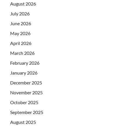
August 2026
July 2026
June 2026
May 2026
April 2026
March 2026
February 2026
January 2026
December 2025
November 2025
October 2025
September 2025
August 2025