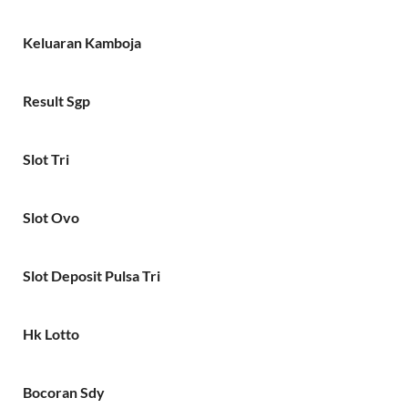
Keluaran Kamboja
Result Sgp
Slot Tri
Slot Ovo
Slot Deposit Pulsa Tri
Hk Lotto
Bocoran Sdy