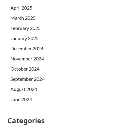
April 2025
March 2025
February 2025
January 2025
December 2024
November 2024
October 2024
September 2024
August 2024
June 2024
Categories