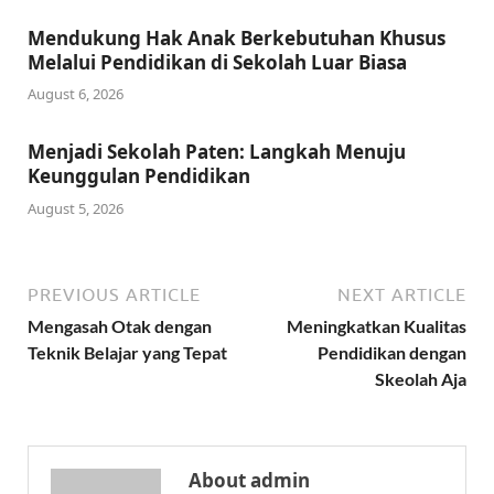
Mendukung Hak Anak Berkebutuhan Khusus
Melalui Pendidikan di Sekolah Luar Biasa
August 6, 2026
Menjadi Sekolah Paten: Langkah Menuju
Keunggulan Pendidikan
August 5, 2026
PREVIOUS ARTICLE
NEXT ARTICLE
Mengasah Otak dengan
Meningkatkan Kualitas
Teknik Belajar yang Tepat
Pendidikan dengan
Skeolah Aja
About admin