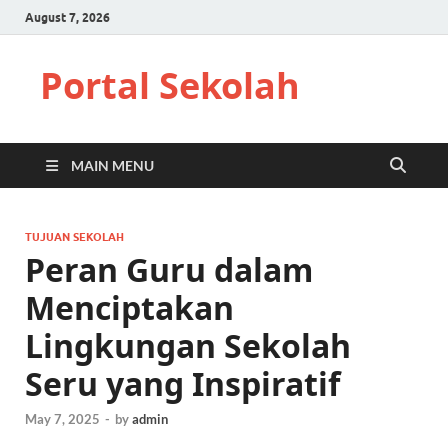
August 7, 2026
Portal Sekolah
MAIN MENU
TUJUAN SEKOLAH
Peran Guru dalam
Menciptakan
Lingkungan Sekolah
Seru yang Inspiratif
May 7, 2025
-
by
admin