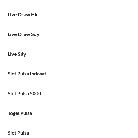
Live Draw Hk
Live Draw Sdy
Live Sdy
Slot Pulsa Indosat
Slot Pulsa 5000
Togel Pulsa
Slot Pulsa