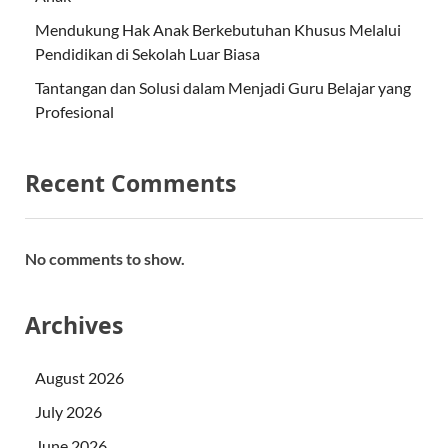
Mendukung Hak Anak Berkebutuhan Khusus Melalui
Pendidikan di Sekolah Luar Biasa
Tantangan dan Solusi dalam Menjadi Guru Belajar yang
Profesional
Recent Comments
No comments to show.
Archives
August 2026
July 2026
June 2026