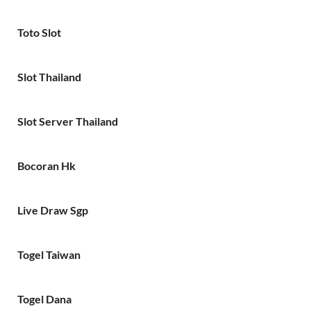
Toto Slot
Slot Thailand
Slot Server Thailand
Bocoran Hk
Live Draw Sgp
Togel Taiwan
Togel Dana