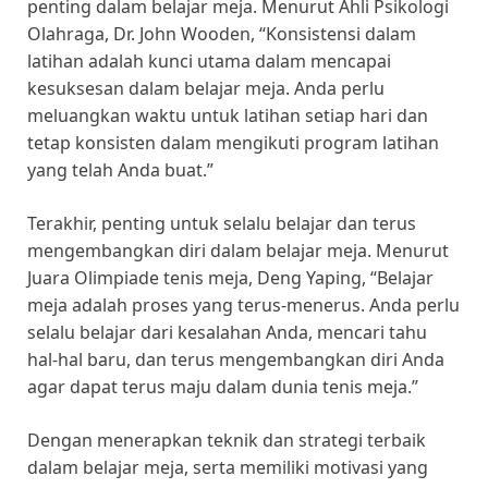
penting dalam belajar meja. Menurut Ahli Psikologi
Olahraga, Dr. John Wooden, “Konsistensi dalam
latihan adalah kunci utama dalam mencapai
kesuksesan dalam belajar meja. Anda perlu
meluangkan waktu untuk latihan setiap hari dan
tetap konsisten dalam mengikuti program latihan
yang telah Anda buat.”
Terakhir, penting untuk selalu belajar dan terus
mengembangkan diri dalam belajar meja. Menurut
Juara Olimpiade tenis meja, Deng Yaping, “Belajar
meja adalah proses yang terus-menerus. Anda perlu
selalu belajar dari kesalahan Anda, mencari tahu
hal-hal baru, dan terus mengembangkan diri Anda
agar dapat terus maju dalam dunia tenis meja.”
Dengan menerapkan teknik dan strategi terbaik
dalam belajar meja, serta memiliki motivasi yang