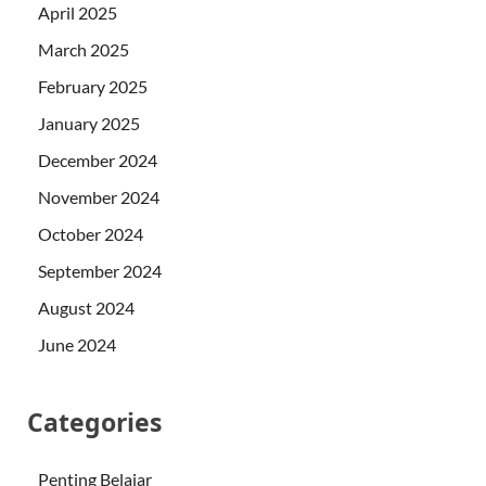
April 2025
March 2025
February 2025
January 2025
December 2024
November 2024
October 2024
September 2024
August 2024
June 2024
Categories
Penting Belajar