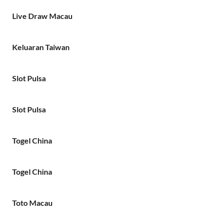
Live Draw Macau
Keluaran Taiwan
Slot Pulsa
Slot Pulsa
Togel China
Togel China
Toto Macau