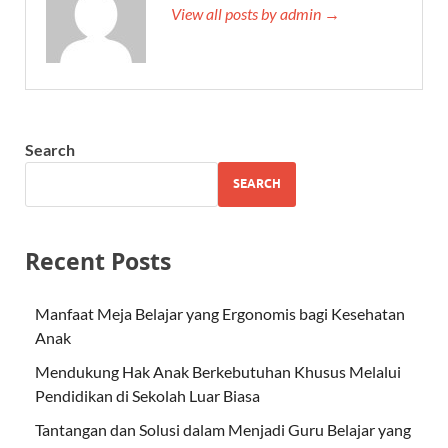
View all posts by admin →
Search
SEARCH
Recent Posts
Manfaat Meja Belajar yang Ergonomis bagi Kesehatan
Anak
Mendukung Hak Anak Berkebutuhan Khusus Melalui
Pendidikan di Sekolah Luar Biasa
Tantangan dan Solusi dalam Menjadi Guru Belajar yang