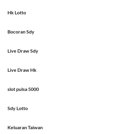
Hk Lotto
Bocoran Sdy
Live Draw Sdy
Live Draw Hk
slot pulsa 5000
Sdy Lotto
Keluaran Taiwan