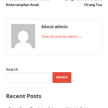
Keterampilan Anak
Orang Tua
About admin
View all posts by admin →
Search
SEARCH
Recent Posts