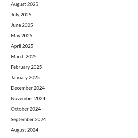
August 2025
July 2025
June 2025
May 2025
April 2025
March 2025
February 2025
January 2025
December 2024
November 2024
October 2024
September 2024
August 2024