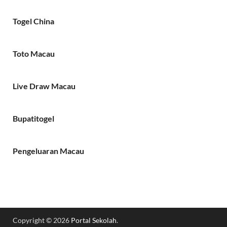
Togel China
Toto Macau
Live Draw Macau
Bupatitogel
Pengeluaran Macau
Copyright © 2026
Portal Sekolah
.