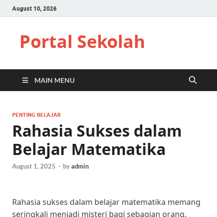
August 10, 2026
Portal Sekolah
MAIN MENU
PENTING BELAJAR
Rahasia Sukses dalam
Belajar Matematika
August 1, 2025
-
by
admin
Rahasia sukses dalam belajar matematika memang
seringkali menjadi misteri bagi sebagian orang.