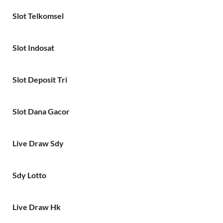
Slot Telkomsel
Slot Indosat
Slot Deposit Tri
Slot Dana Gacor
Live Draw Sdy
Sdy Lotto
Live Draw Hk