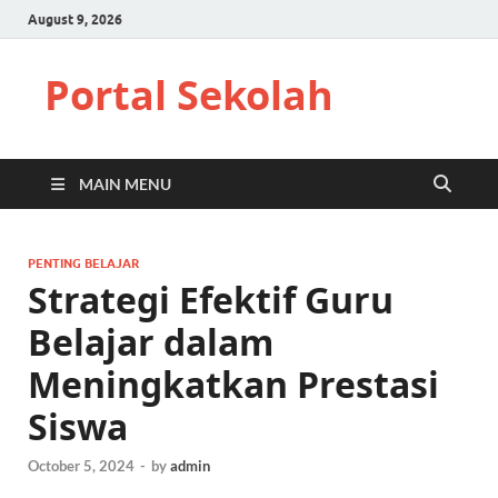
August 9, 2026
Portal Sekolah
MAIN MENU
PENTING BELAJAR
Strategi Efektif Guru
Belajar dalam
Meningkatkan Prestasi
Siswa
October 5, 2024
-
by
admin