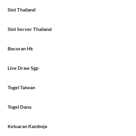
Slot Thailand
Slot Server Thailand
Bocoran Hk
Live Draw Sgp
Togel Taiwan
Togel Dana
Keluaran Kamboja