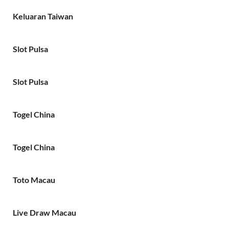
Keluaran Taiwan
Slot Pulsa
Slot Pulsa
Togel China
Togel China
Toto Macau
Live Draw Macau