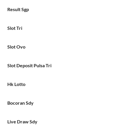
Result Sgp
Slot Tri
Slot Ovo
Slot Deposit Pulsa Tri
Hk Lotto
Bocoran Sdy
Live Draw Sdy