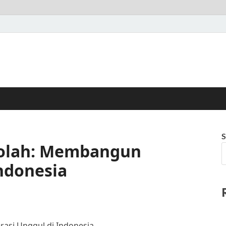
S
kolah: Membangun
ndonesia
asi Unggul di Indonesia