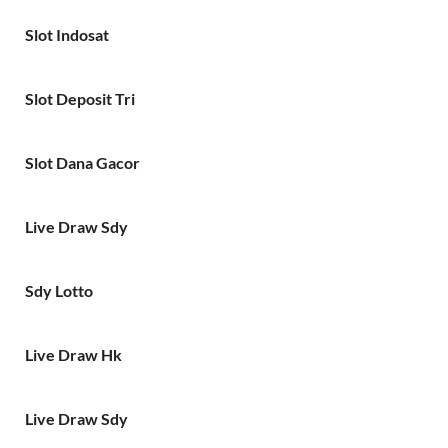
Slot Indosat
Slot Deposit Tri
Slot Dana Gacor
Live Draw Sdy
Sdy Lotto
Live Draw Hk
Live Draw Sdy