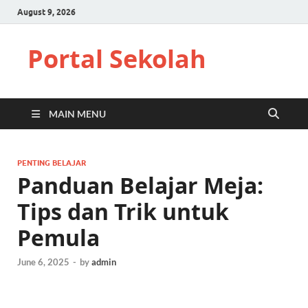
August 9, 2026
Portal Sekolah
MAIN MENU
PENTING BELAJAR
Panduan Belajar Meja:
Tips dan Trik untuk
Pemula
June 6, 2025
-
by
admin