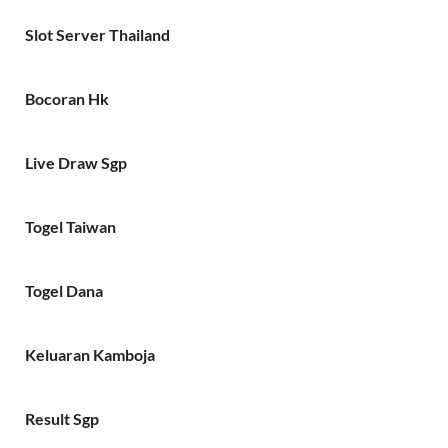
Slot Server Thailand
Bocoran Hk
Live Draw Sgp
Togel Taiwan
Togel Dana
Keluaran Kamboja
Result Sgp