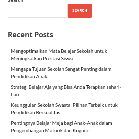
SEARCH
Recent Posts
Mengoptimalkan Mata Belajar Sekolah untuk
Meningkatkan Prestasi Siswa
Mengapa Tujuan Sekolah Sangat Penting dalam
Pendidikan Anak
Strategi Belajar Aja yang Bisa Anda Terapkan sehari-
hari
Keunggulan Sekolah Swasta: Pilihan Terbaik untuk
Pendidikan Berkualitas
Pentingnya Belajar Meja bagi Anak-Anak dalam
Pengembangan Motorik dan Kognitif