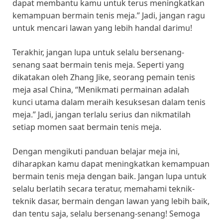
dapat membantu kamu untuk terus meningkatkan
kemampuan bermain tenis meja.” Jadi, jangan ragu
untuk mencari lawan yang lebih handal darimu!
Terakhir, jangan lupa untuk selalu bersenang-
senang saat bermain tenis meja. Seperti yang
dikatakan oleh Zhang Jike, seorang pemain tenis
meja asal China, “Menikmati permainan adalah
kunci utama dalam meraih kesuksesan dalam tenis
meja.” Jadi, jangan terlalu serius dan nikmatilah
setiap momen saat bermain tenis meja.
Dengan mengikuti panduan belajar meja ini,
diharapkan kamu dapat meningkatkan kemampuan
bermain tenis meja dengan baik. Jangan lupa untuk
selalu berlatih secara teratur, memahami teknik-
teknik dasar, bermain dengan lawan yang lebih baik,
dan tentu saja, selalu bersenang-senang! Semoga