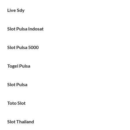
Live Sdy
Slot Pulsa Indosat
Slot Pulsa 5000
Togel Pulsa
Slot Pulsa
Toto Slot
Slot Thailand