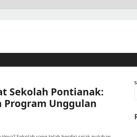
S
t Sekolah Pontianak:
an Program Unggulan
alnya? Sekolah yang telah berdiri sejak puluhan